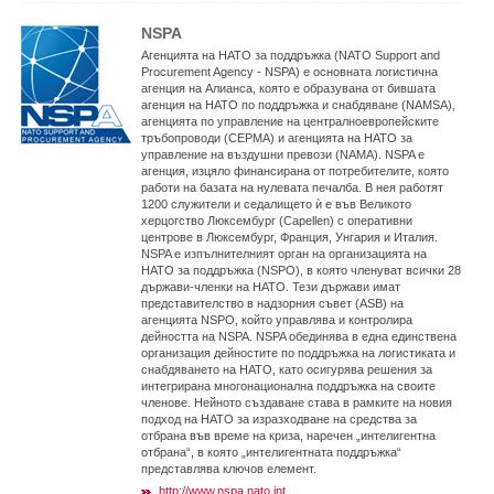
NSPA
Агенцията на НАТО за поддръжка (NATO Support and
Procurement Agency - NSPA) е основната логистична
агенция на Алианса, която е образувана от бившата
агенция на НАТО по поддръжка и снабдяване (NAMSA),
агенцията по управление на централноевропейските
тръбопроводи (CEPMA) и агенцията на НАТО за
управление на въздушни превози (NAMA). NSPA е
агенция, изцяло финансирана от потребителите, която
работи на базата на нулевата печалба. В нея работят
1200 служители и седалището ѝ е във Великото
херцогство Люксембург (Capellen) с оперативни
центрове в Люксембург, Франция, Унгария и Италия.
NSPA е изпълнителният орган на организацията на
НАТО за поддръжка (NSPO), в която членуват всички 28
държави-членки на НАТО. Тези държави имат
представителство в надзорния съвет (ASB) на
агенцията NSPO, който управлява и контролира
дейността на NSPA. NSPA обединява в една единствена
организация дейностите по поддръжка на логистиката и
снабдяването на НАТО, като осигурява решения за
интегрирана многонационална поддръжка на своите
членове. Нейното създаване става в рамките на новия
подход на НАТО за изразходване на средства за
отбрана във време на криза, наречен „интелигентна
отбрана“, в която „интелигентната поддръжка“
представлява ключов елемент.
http://www.nspa.nato.int