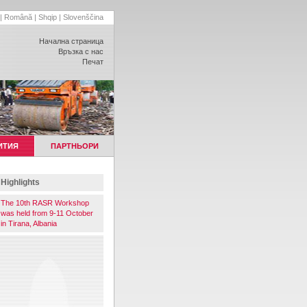
|
Română
|
Shqip
|
Slovenščina
Начална страница
Връзка с нас
Печат
ИТИЯ
ПАРТНЬОРИ
Highlights
The 10th RASR Workshop
was held from 9-11 October
in Tirana, Albania