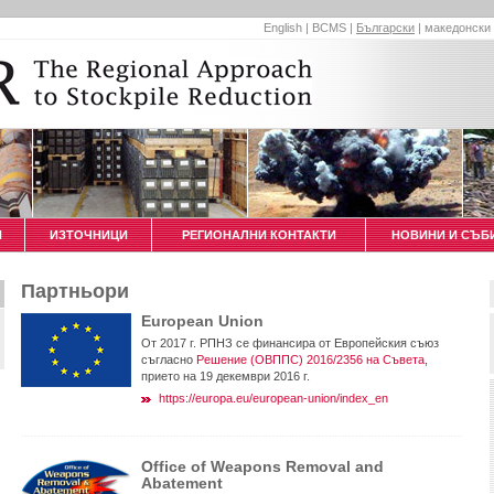
English
|
BCMS
|
Български
|
македонски
И
ИЗТОЧНИЦИ
РЕГИОНАЛНИ КОНТАКТИ
НОВИНИ И СЪБ
Партньори
European Union
От 2017 г. РПНЗ се финансира от Европейския съюз
съгласно
Решение (ОВППС) 2016/2356 на Съвета
,
прието на 19 декември 2016 г.
https://europa.eu/european-union/index_en
Office of Weapons Removal and
Abatement