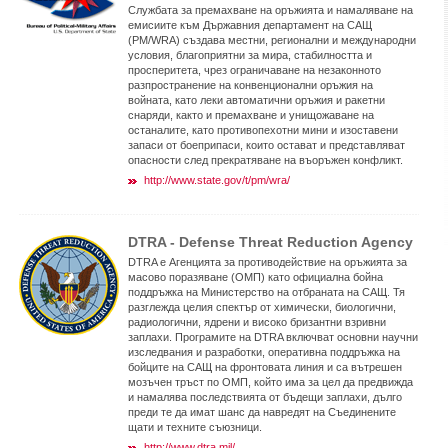
Службата за премахване на оръжията и намаляване на
емисиите към Държавния департамент на САЩ
(PM/WRA) създава местни, регионални и международни
условия, благоприятни за мира, стабилността и
просперитета, чрез ограничаване на незаконното
разпространение на конвенционални оръжия на
войната, като леки автоматични оръжия и ракетни
снаряди, както и премахване и унищожаване на
останалите, като противопехотни мини и изоставени
запаси от боеприпаси, които остават и представляват
опасности след прекратяване на въоръжен конфликт.
http://www.state.gov/t/pm/wra/
DTRA - Defense Threat Reduction Agency
DTRA е Агенцията за противодействие на оръжията за
масово поразяване (ОМП) като официална бойна
поддръжка на Министерство на отбраната на САЩ. Тя
разглежда целия спектър от химически, биологични,
радиологични, ядрени и високо бризантни взривни
заплахи. Програмите на DTRA включват основни научни
изследвания и разработки, оперативна поддръжка на
бойците на САЩ на фронтовата линия и са вътрешен
мозъчен тръст по ОМП, който има за цел да предвижда
и намалява последствията от бъдещи заплахи, дълго
преди те да имат шанс да навредят на Съединените
щати и техните съюзници.
http://www.dtra.mil/