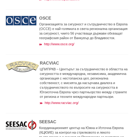
OSCE
Организацията за сигурност и сътрудничество в Европа
(ОССЕ) е най-голямата в света регионална организация
за сигурност, чиито 56 участващи държави обхващат
географския район от Ванкувър до Владивосток.
http://www.osce.org/
RACVIAC
ЦПИПРКВ – Центърът за сътрудничество в областта на
сигурността е международна, независима, академична
организация с нестопанска цел, регионална
собственост, с мисията да насърчава диалога и
сътрудничеството по въпросите на сигурността в
Югоизточна Европа чрез партньорство между страните
от региона и техните международни партньори.
http://www.racviac.org/
SEESAC
Координационният център на Южна и Източна Европа
(КЦЮИЕ) за контрол на стрелковото и лекото