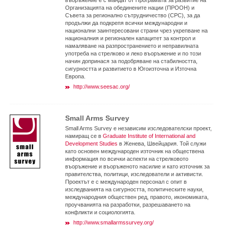
въоръжение е с мандат от Програмата за развитие на
Организацията на обединените нации (ПРООН) и
Съвета за регионално сътрудничество (СРС), за да
продължи да подкрепя всички международни и
национални заинтересовани страни чрез укрепване на
националния и регионален капацитет за контрол и
намаляване на разпространението и неправилната
употреба на стрелково и леко въоръжение и по този
начин допринася за подобряване на стабилността,
сигурността и развитието в Югоизточна и Източна
Европа.
http://www.seesac.org/
Small Arms Survey
Small Arms Survey е независим изследователски проект,
намиращ се в
Graduate Institute of International and
Development Studies
в Женева, Швейцария. Той служи
като основен международен източник на обществена
информация по всички аспекти на стрелковото
въоръжение и въоръженото насилие и като източник за
правителства, политици, изследователи и активисти.
Проектът е с международен персонал с опит в
изследванията на сигурността, политическите науки,
международния обществен ред, правото, икономиката,
проучванията на разработки, разрешаването на
конфликти и социологията.
http://www.smallarmssurvey.org/