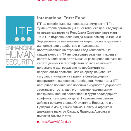
International Trust Fund
ITF за подобряване на човешката сигурност (ITF) е
хуманитарна организация с нестопанска цел, създадена
от правителството на Република Словения през март
1998 г., с първоначална цел да окаже помощ на Босна и
Херцеговина за изпълнение на мирното споразумение и
да предостави съдействие и подкрепа за
възстановяване на страната след конфликта. От
създаването си ITF непрекъснато развива и укрепва
своята мисия, като по този начин разширява обхвата на
своята дейност и географската област на нейното
прилагане с цел решаване на проблемите на
непрекъснато променящата се среда на човешка
сигурност, нуждите на страните бенефициери и
приоритетите на донорската общност. Мисията на ITF
насърчава повишената човешка сигурност в държавите,
засегнати от остатъците от противопехотни мини/
невзривени военни боеприпаси и други последици от
конфликт. Към днешна дата ITF разширява своята
дейност не само в цяла Югоизточна Европа, но и в
Централна Азия, Южен Кавказ, Северна Африка и
държавите на юг от Сахара, Латинска Америка и
широкия Близък Изток.
http://www.itf-fund.si/