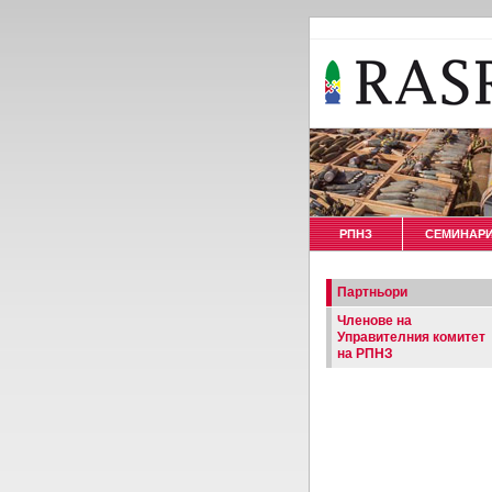
РПНЗ
СЕМИНАР
Партньори
Членове на
Управителния комитет
на РПНЗ