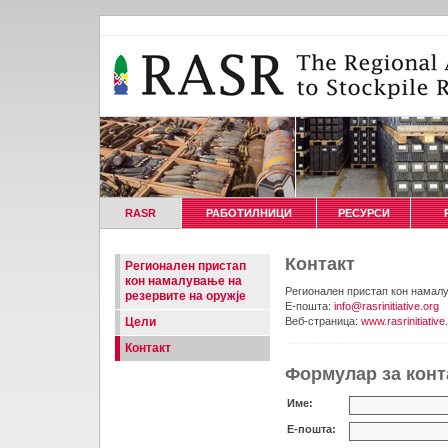
RASR
РАБОТИЛНИЦИ
РЕСУРСИ
Контакт
Регионален пристап
кон намалување на
Регионален пристап кон намал
резервите на оружје
E-пошта:
info@rasrinitiative.org
Цели
Веб-страница:
www.rasrinitiative
Контакт
Формулар за конт
Име:
E-пошта: