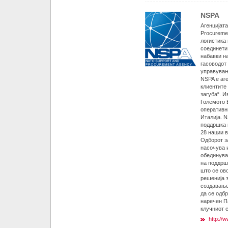
NSPA
Агенцијат
Procuremen
логистика
соединети
набавки н
гасоводот
управувањ
NSPA е аг
клиентите 
загуба“. И
Големото 
оперативни
Италија. 
поддршка 
28 нации 
Одборот з
насочува 
обединува
на поддрш
што се ов
решенија 
создавање
да се одб
наречен П
клучниот 
http://