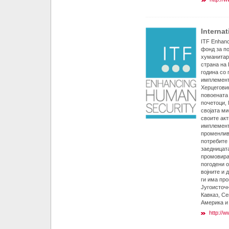
Interna
ITF Enhan
фонд за по
хуманитар
страна на
година со 
имплемент
Херцегови
повоената 
почетоци, 
својата ми
своите акт
имплемента
променлив
потребите 
заедницата
промовира
погодени о
војните и 
ги има пр
Југоисточн
Кавказ, С
Америка и
http://w