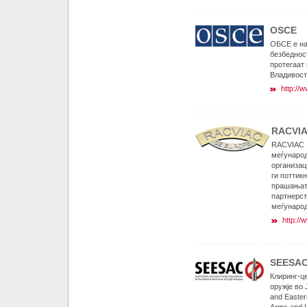
OSCE
ОБСЕ е на
безбедност
протегаат 
Владивост
http://
RACVI
RACVIAC -
меѓународ
организац
ги поттик
прашањата
партнерст
меѓународ
http://
SEESA
Клиринг-це
оружје во 
and Easter