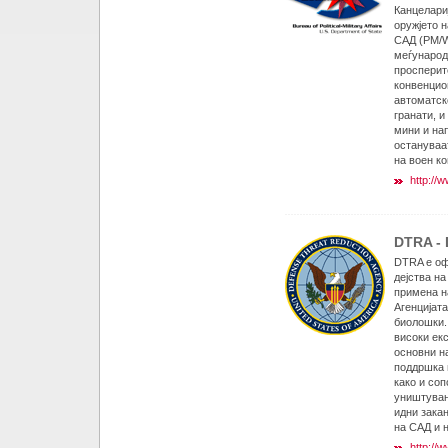
Канцелари
оружјето 
САД (PM/W
меѓународ
просперит
конвенцио
автоматск
гранати, и
мини и на
остануваа
на воен к
http://
DTRA - 
DTRA е оф
дејства н
примена н
Агенцијат
биолошки.
високи ек
основни н
поддршка 
како и соп
уништувањ
идни зака
на САД и н
http://w