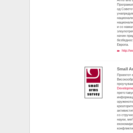
Arms and 
Програмат
од Советот
унапредув
националн
националн
и со нама
злоупотреб
начин при
безбедност
Европа.
http://
Small A
Проектот 
Високообр
проучувањ
Developme
претставу
информаци
оруженото
креаторит
активисти
со стручн
науки, меѓ
економија
конфликти 