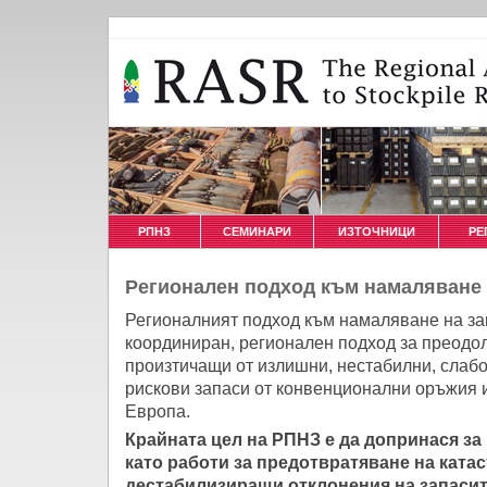
РПНЗ
СЕМИНАРИ
ИЗТОЧНИЦИ
РЕ
Регионален подход към намаляване 
Регионалният подход към намаляване на за
координиран, регионален подход за преодол
произтичащи от излишни, нестабилни, слабо
рискови запаси от конвенционални оръжия 
Европа.
Крайната цел на РПНЗ е да допринася за
като работи за предотвратяване на ката
дестабилизиращи отклонения на запаси