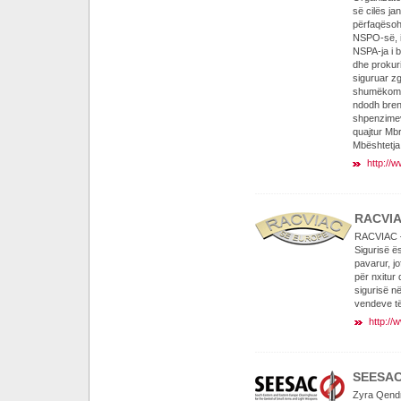
së cilës ja
përfaqësoh
NSPO-së, i 
NSPA-ja i b
dhe prokur
siguruar zg
shumëkombës
ndodh bren
shpenzimev
quajtur Mbr
Mbështetja 
http://
RACVI
RACVIAC –
Sigurisë ë
pavarur, j
për nxitur
sigurisë n
vendeve të
http://
SEESA
Zyra Qendr