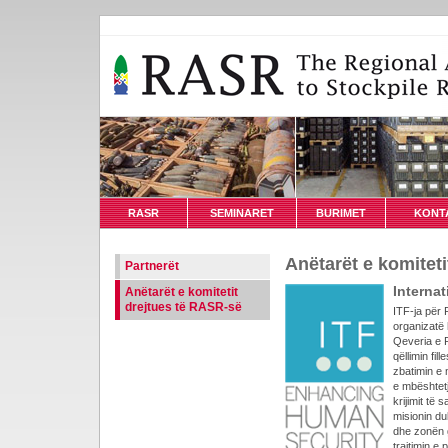
RASR
SEMINARET
BURIMET
KONT
Anëtarët e komitet
Partnerët
Interna
Anëtarët e komitetit
drejtues të RASR-së
ITF-ja për 
organizatë 
Qeveria e R
qëllimin fi
zbatimin e
e mbështetj
krijimit të 
misionin du
dhe zonën gj
trajtimin e