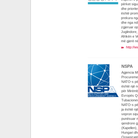
përket sigu
dhe priorit
është promo
prekura nga
dhe nga ndi
zgjeruar op
Juglindore
Afrikën e V
më gjerë n
http://w
NSPA
Agjencia 
Procuremen
NATO-s për
është një 
për Mirëmb
Evropës Qe
Tubacionev
NATO-s për
ja është një
vepron sipa
punësuar nj
qendrore g
(Kapellen)
Hungari dhe
Organizatë