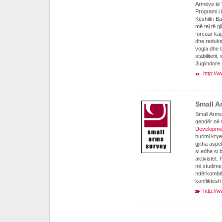
Armëve të 
Programi i
Këshilli i
më tej të 
forcuar kap
dhe redukt
vogla dhe t
stabiliteti
Juglindore.
http://
Small A
Small Arms
qendër në
Developme
burimi krye
gjitha asp
si edhe si 
aktivistët.
në studime 
ndërkombëta
konfliktesh
http://