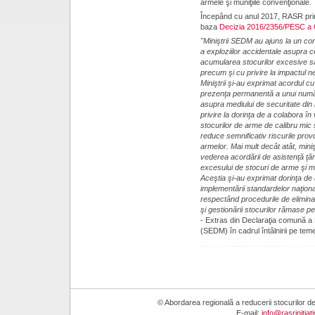
armele şi muniţiile convenţionale.
Începând cu anul 2017, RASR prim
baza
Decizia 2016/2356/PESC a C
"Miniştrii SEDM au ajuns la un conse
a exploziilor accidentale asupra 
acumularea stocurilor excesive sa
precum şi cu privire la impactul ne
Miniştrii şi-au exprimat acordul cu
prezenţa permanentă a unui numă
asupra mediului de securitate din
privire la dorinţa de a colabora în
stocurilor de arme de calibru mic
reduce semnificativ riscurile provo
armelor. Mai mult decât atât, mini
vederea acordării de asistenţă ţări
excesului de stocuri de arme şi mun
Aceştia şi-au exprimat dorinţa de
implementării standardelor naţionale
respectând procedurile de eliminare
şi gestionării stocurilor rămase pe
- Extras din Declaraţia comună a M
(SEDM) în cadrul întâlnirii pe tem
© Abordarea regională a reducerii stocurilor
E-mail:
info@rasrinitiat