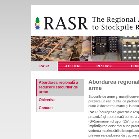
RASR
ATELIERE
RESURSE
CON
Abordarea regională
Abordarea regională a
reducerii stocurilor de
arme
arme
Stocurile de arme şi muniţii conve
Obiective
prezintă un risc dublu, de prolifer
duce la dezastre umane şi la desta
Contact
RASR încurajează guvernele resp
proactivă şi coordonată pentru a 
(SA)/armamentul uşor (LW), prin d
împărtăşirea celor mai bune practic
vederea maximizării eficienţei aces
prevenirea exploziilor distructive