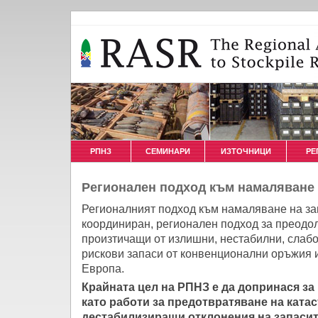
РПНЗ
СЕМИНАРИ
ИЗТОЧНИЦИ
РЕ
Регионален подход към намаляване 
Регионалният подход към намаляване на за
координиран, регионален подход за преодол
произтичащи от излишни, нестабилни, слабо
рискови запаси от конвенционални оръжия 
Европа.
Крайната цел на РПНЗ е да допринася за
като работи за предотвратяване на ката
дестабилизиращи отклонения на запаси